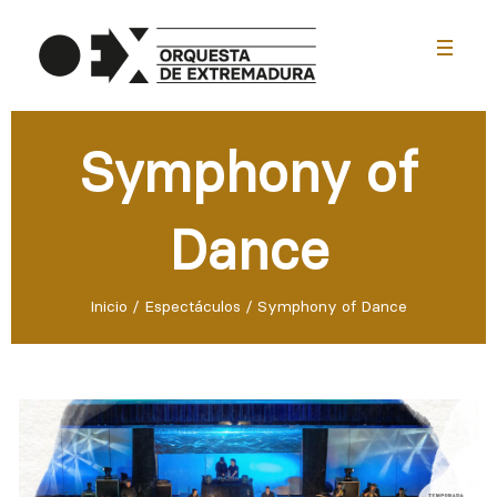
menu
Symphony of
Dance
Inicio
/
Espectáculos
/
Symphony of Dance